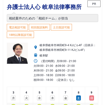
PR
弁護士法人心 岐阜法律事務所
相続案件のための「相続チーム」が担当
電話相談可能
初回面談無料
土日面談可能
18時以降面談可能
岐阜県岐阜市神田町9-4 KJビル4F（旧表示：
岐阜県岐阜市神田町9-11 KJビル4F）
岐阜駅
（受付時間）
月
09:00 - 21:00
火
09:00 - 21:00
水
09:00 - 21:00
木
09:00 - 21:00
金
09:00 - 21:00
土
09:00 - 18:00
日
09:00 - 18:00
祝
09:00 - 18:00
（定休日）なし
3
4
5
6
7
8
9
月
火
水
木
金
土
日