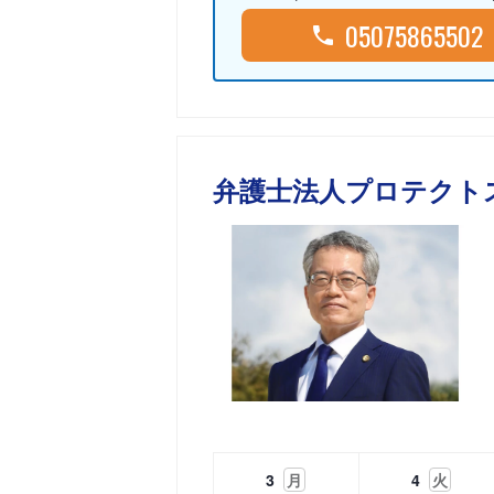
05075865502
弁護士法人プロテクト
3
月
4
火