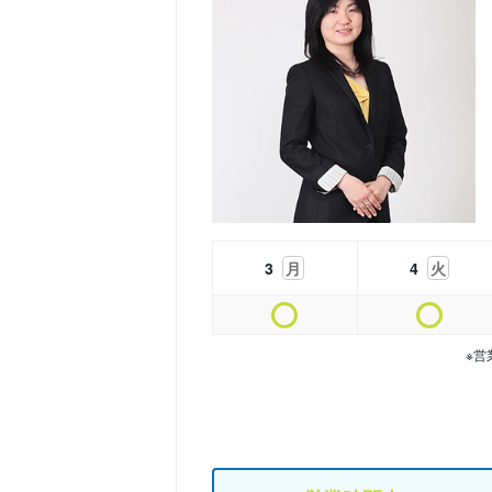
3
月
4
火
※営