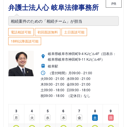
PR
弁護士法人心 岐阜法律事務所
相続案件のための「相続チーム」が担当
電話相談可能
初回面談無料
土日面談可能
18時以降面談可能
岐阜県岐阜市神田町9-4 KJビル4F（旧表示：
岐阜県岐阜市神田町9-11 KJビル4F）
岐阜駅
（受付時間）
月
09:00 - 21:00
火
09:00 - 21:00
水
09:00 - 21:00
木
09:00 - 21:00
金
09:00 - 21:00
土
09:00 - 18:00
日
09:00 - 18:00
祝
09:00 - 18:00
（定休日）なし
3
4
5
6
7
8
9
月
火
水
木
金
土
日