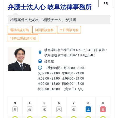
PR
弁護士法人心 岐阜法律事務所
相続案件のための「相続チーム」が担当
電話相談可能
初回面談無料
土日面談可能
18時以降面談可能
岐阜県岐阜市神田町9-4 KJビル4F（旧表示：
岐阜県岐阜市神田町9-11 KJビル4F）
岐阜駅
（受付時間）
月
09:00 - 21:00
火
09:00 - 21:00
水
09:00 - 21:00
木
09:00 - 21:00
金
09:00 - 21:00
土
09:00 - 18:00
日
09:00 - 18:00
祝
09:00 - 18:00
（定休日）なし
3
4
5
6
7
8
9
月
火
水
木
金
土
日