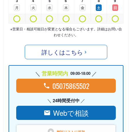
3
4
5
6
7
8
9
月
火
水
木
金
土
日
※営業日・相談可能日が変更となる場合もございます。詳細はお問い合
わせください。
詳しくはこちら
営業時間内
09:00-18:00
05075865502
24時間受付中
Webで相談
検討リストに
追加