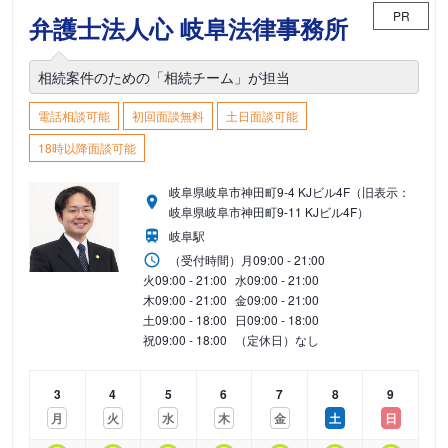
PR
弁護士法人心 岐阜法律事務所
相続案件のための「相続チーム」が担当
電話相談可能
初回面談無料
土日面談可能
18時以降面談可能
岐阜県岐阜市神田町9-4 KJビル4F（旧表示：
岐阜県岐阜市神田町9-11 KJビル4F）
岐阜駅
（受付時間）
月
09:00 - 21:00
火
09:00 - 21:00
水
09:00 - 21:00
木
09:00 - 21:00
金
09:00 - 21:00
土
09:00 - 18:00
日
09:00 - 18:00
祝
09:00 - 18:00
（定休日）なし
3
4
5
6
7
8
9
月
火
水
木
金
土
日