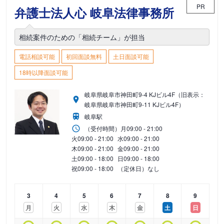
PR
弁護士法人心 岐阜法律事務所
相続案件のための「相続チーム」が担当
電話相談可能
初回面談無料
土日面談可能
18時以降面談可能
岐阜県岐阜市神田町9-4 KJビル4F（旧表示：
岐阜県岐阜市神田町9-11 KJビル4F）
岐阜駅
（受付時間）
月
09:00 - 21:00
火
09:00 - 21:00
水
09:00 - 21:00
木
09:00 - 21:00
金
09:00 - 21:00
土
09:00 - 18:00
日
09:00 - 18:00
祝
09:00 - 18:00
（定休日）なし
3
4
5
6
7
8
9
月
火
水
木
金
土
日