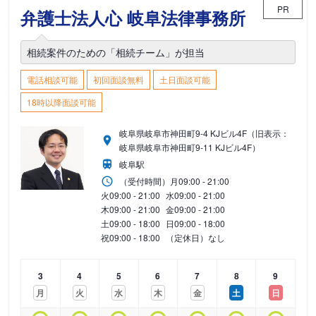
PR
弁護士法人心 岐阜法律事務所
相続案件のための「相続チーム」が担当
電話相談可能
初回面談無料
土日面談可能
18時以降面談可能
岐阜県岐阜市神田町9-4 KJビル4F（旧表示：
岐阜県岐阜市神田町9-11 KJビル4F）
岐阜駅
（受付時間）
月
09:00 - 21:00
火
09:00 - 21:00
水
09:00 - 21:00
木
09:00 - 21:00
金
09:00 - 21:00
土
09:00 - 18:00
日
09:00 - 18:00
祝
09:00 - 18:00
（定休日）なし
3
4
5
6
7
8
9
月
火
水
木
金
土
日