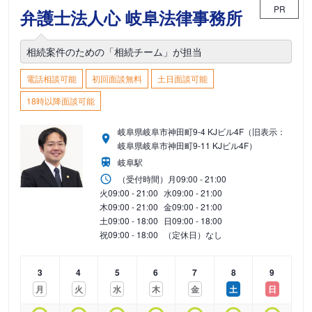
PR
弁護士法人心 岐阜法律事務所
相続案件のための「相続チーム」が担当
電話相談可能
初回面談無料
土日面談可能
18時以降面談可能
岐阜県岐阜市神田町9-4 KJビル4F（旧表示：
岐阜県岐阜市神田町9-11 KJビル4F）
岐阜駅
（受付時間）
月
09:00 - 21:00
火
09:00 - 21:00
水
09:00 - 21:00
木
09:00 - 21:00
金
09:00 - 21:00
土
09:00 - 18:00
日
09:00 - 18:00
祝
09:00 - 18:00
（定休日）なし
3
4
5
6
7
8
9
月
火
水
木
金
土
日