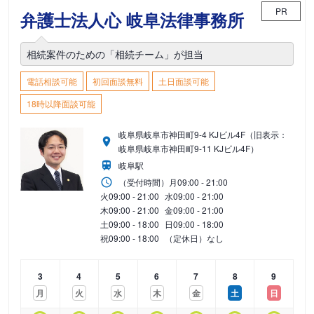
PR
弁護士法人心 岐阜法律事務所
相続案件のための「相続チーム」が担当
電話相談可能
初回面談無料
土日面談可能
18時以降面談可能
岐阜県岐阜市神田町9-4 KJビル4F（旧表示：
岐阜県岐阜市神田町9-11 KJビル4F）
岐阜駅
（受付時間）
月
09:00 - 21:00
火
09:00 - 21:00
水
09:00 - 21:00
木
09:00 - 21:00
金
09:00 - 21:00
土
09:00 - 18:00
日
09:00 - 18:00
祝
09:00 - 18:00
（定休日）なし
3
4
5
6
7
8
9
月
火
水
木
金
土
日