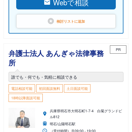
Webで相談
検討リストに
追加
PR
弁護士法人 あんぎゃ法律事務
所
誰でも・何でも・気軽に相談できる
電話相談可能
初回面談無料
土日面談可能
18時以降面談可能
兵庫県明石市大明石町1-7-4 白菊グランドビ
ル812
明石/山陽明石駅
（受付時間）
月
09:00 - 19:00