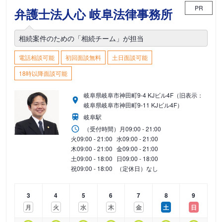
PR
弁護士法人心 岐阜法律事務所
相続案件のための「相続チーム」が担当
電話相談可能
初回面談無料
土日面談可能
18時以降面談可能
岐阜県岐阜市神田町9-4 KJビル4F（旧表示：
岐阜県岐阜市神田町9-11 KJビル4F）
岐阜駅
（受付時間）
月
09:00 - 21:00
火
09:00 - 21:00
水
09:00 - 21:00
木
09:00 - 21:00
金
09:00 - 21:00
土
09:00 - 18:00
日
09:00 - 18:00
祝
09:00 - 18:00
（定休日）なし
3
4
5
6
7
8
9
月
火
水
木
金
土
日