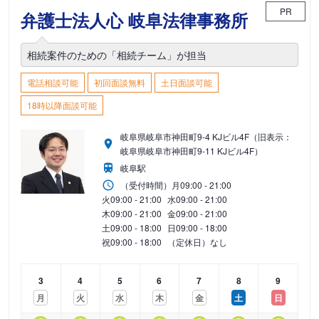
PR
弁護士法人心 岐阜法律事務所
相続案件のための「相続チーム」が担当
電話相談可能
初回面談無料
土日面談可能
18時以降面談可能
岐阜県岐阜市神田町9-4 KJビル4F（旧表示：
岐阜県岐阜市神田町9-11 KJビル4F）
岐阜駅
（受付時間）
月
09:00 - 21:00
火
09:00 - 21:00
水
09:00 - 21:00
木
09:00 - 21:00
金
09:00 - 21:00
土
09:00 - 18:00
日
09:00 - 18:00
祝
09:00 - 18:00
（定休日）なし
3
4
5
6
7
8
9
月
火
水
木
金
土
日