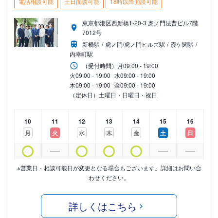
電話相談可能
土日面談可能
18時以降面談可能
東京都港区西新橋1-20-3 虎ノ門法曹ビル7階
7012号
新橋駅
虎ノ門/虎ノ門ヒルズ駅
霞ケ関駅
内幸町駅
（受付時間）
月
09:00 - 19:00
火
09:00 - 19:00
水
09:00 - 19:00
木
09:00 - 19:00
金
09:00 - 19:00
（定休日）土曜日・日曜日・祝日
10
11
12
13
14
15
16
月
火
水
木
金
土
日
※営業日・相談可能日が変更となる場合もございます。詳細はお問い合
わせください。
詳しくはこちら