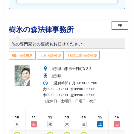
PR
樹氷の森法律事務所
他の専門家との連携もお任せください
初回面談無料
土日面談可能
18時以降面談可能
山形県山形市十日町3-2-3
山形駅
（受付時間）
月
09:00 - 17:00
火
09:00 - 17:00
水
09:00 - 17:00
木
09:00 - 17:00
金
09:00 - 17:00
（定休日）土曜日・日曜日・祝日
10
11
12
13
14
15
16
月
火
水
木
金
土
日