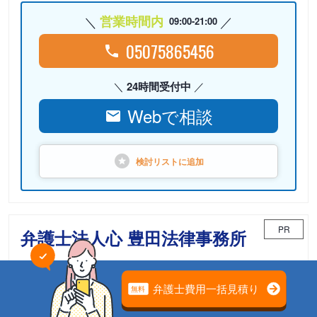
営業時間内
09:00-21:00
05075865456
24時間受付中
Webで相談
検討リストに
追加
PR
弁護士法人心 豊田法律事務所
相続案件のための「相続チーム」が担当
電話相談可能
初回面談無料
土日面談可能