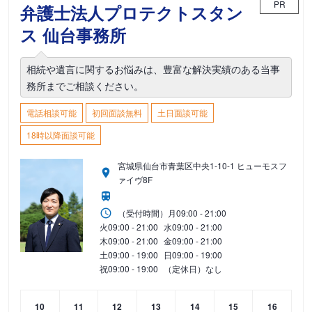
PR
弁護士法人プロテクトスタン
ス 仙台事務所
相続や遺言に関するお悩みは、豊富な解決実績のある当事
務所までご相談ください。
電話相談可能
初回面談無料
土日面談可能
18時以降面談可能
宮城県仙台市青葉区中央1-10-1 ヒューモスフ
ァイヴ8F
（受付時間）
月
09:00 - 21:00
火
09:00 - 21:00
水
09:00 - 21:00
木
09:00 - 21:00
金
09:00 - 21:00
土
09:00 - 19:00
日
09:00 - 19:00
祝
09:00 - 19:00
（定休日）なし
10
11
12
13
14
15
16