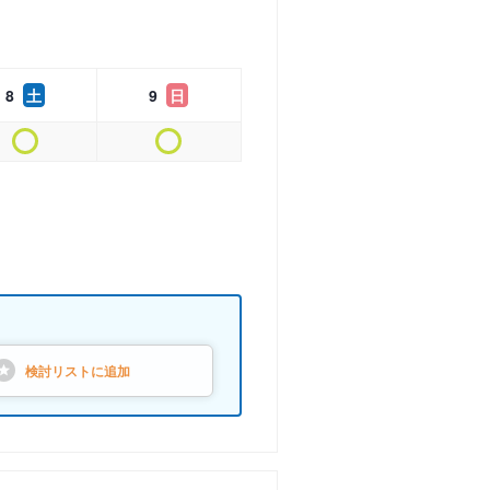
8
土
9
日
検討リストに
追加