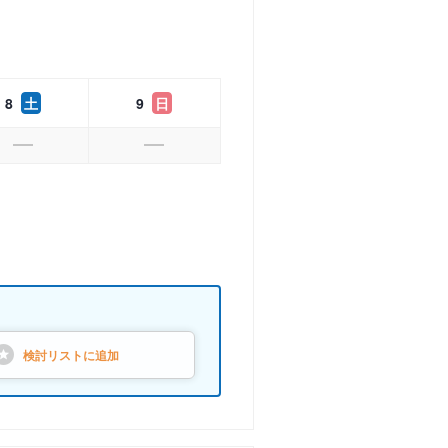
8
土
9
日
検討リストに
追加