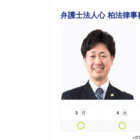
弁護士法人心 柏法律事
3
月
4
火
※営