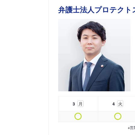
弁護士法人プロテクト
3
月
4
火
※営