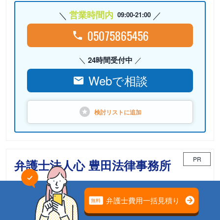
営業時間内
09:00-21:00
05075865456
24時間受付中
Webで相談
検討リストに
追加
PR
弁護士法人心 豊田法律事務所
相続案件のための「相続チーム」が担当
電話相談可能
初回面談無料
土日面談可能