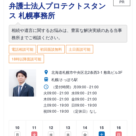
PR
弁護士法人プロテクトスタン
ス 札幌事務所
相続や遺言に関するお悩みは、豊富な解決実績のある当事
務所までご相談ください。
電話相談可能
初回面談無料
土日面談可能
18時以降面談可能
北海道札幌市中央区北2条西3-1 敷島ビル3F
札幌/さっぽろ駅
（受付時間）
月
09:00 - 21:00
火
09:00 - 21:00
水
09:00 - 21:00
木
09:00 - 21:00
金
09:00 - 21:00
土
09:00 - 19:00
日
09:00 - 19:00
祝
09:00 - 19:00
（定休日）なし
10
11
12
13
14
15
16
月
火
水
木
金
土
日