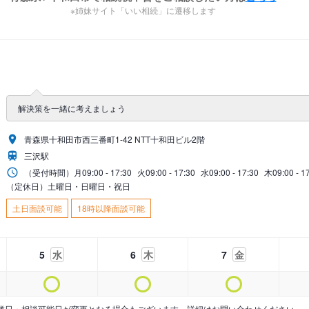
※姉妹サイト「いい相続」に遷移します
解決策を一緒に考えましょう
青森県十和田市西三番町1-42 NTT十和田ビル2階
三沢駅
（受付時間）
月
09:00 - 17:30
火
09:00 - 17:30
水
09:00 - 17:30
木
09:00 - 1
（定休日）土曜日・日曜日・祝日
土日面談可能
18時以降面談可能
5
水
6
木
7
金
業日・相談可能日が変更となる場合もございます。詳細はお問い合わせください。