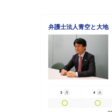
弁護士法人青空と大地
3
月
4
火
※営