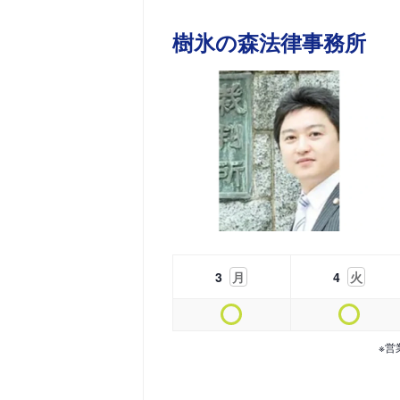
樹氷の森法律事務所
3
月
4
火
※営