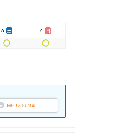
8
土
9
日
検討リストに
追加