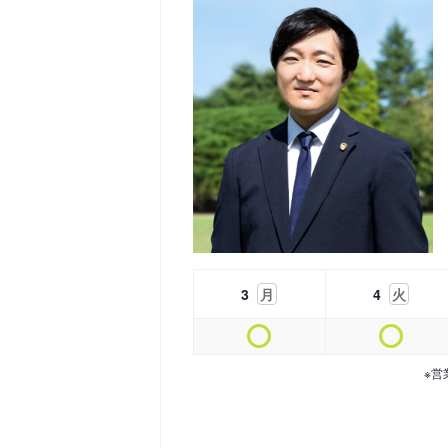
3
月
4
火
※営