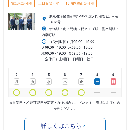
電話相談可能
土日面談可能
18時以降面談可能
東京都港区西新橋1-20-3 虎ノ門法曹ビル7階
7012号
新橋駅
虎ノ門/虎ノ門ヒルズ駅
霞ケ関駅
内幸町駅
（受付時間）
月
09:00 - 19:00
火
09:00 - 19:00
水
09:00 - 19:00
木
09:00 - 19:00
金
09:00 - 19:00
（定休日）土曜日・日曜日・祝日
3
4
5
6
7
8
9
月
火
水
木
金
土
日
※営業日・相談可能日が変更となる場合もございます。詳細はお問い合
わせください。
詳しくはこちら