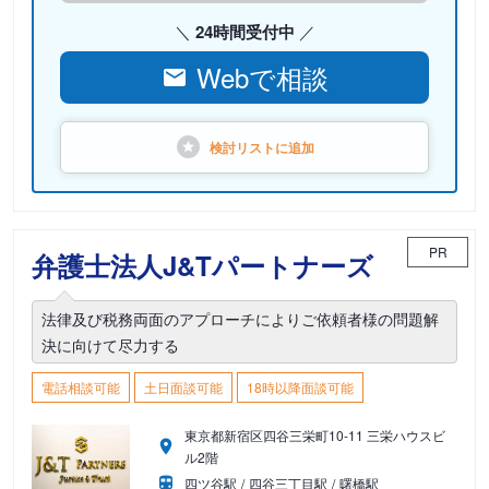
24時間受付中
Webで相談
検討リストに
追加
PR
弁護士法人J&Tパートナーズ
法律及び税務両面のアプローチによりご依頼者様の問題解
決に向けて尽力する
電話相談可能
土日面談可能
18時以降面談可能
東京都新宿区四谷三栄町10-11 三栄ハウスビ
ル2階
四ツ谷駅
四谷三丁目駅
曙橋駅