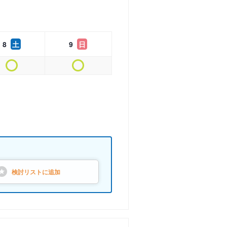
8
土
9
日
検討リストに
追加