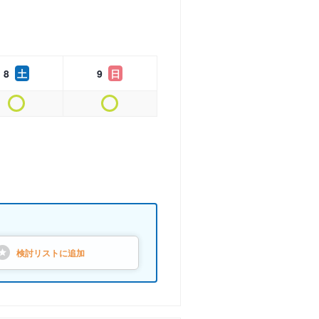
8
土
9
日
検討リストに
追加