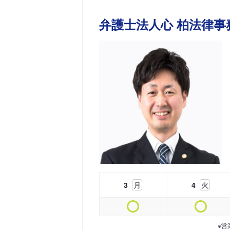
弁護士法人心 柏法律事
3
月
4
火
※営