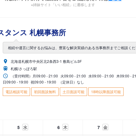
※姉妹サイト「いい相続」に遷移します
スタンス 札幌事務所
相続や遺言に関するお悩みは、豊富な解決実績のある当事務所までご相談くだ
北海道札幌市中央区北2条西3-1 敷島ビル3F
札幌/さっぽろ駅
（受付時間）
月
09:00 - 21:00
火
09:00 - 21:00
水
09:00 - 21:00
木
09:00 - 2
日
09:00 - 19:00
祝
09:00 - 19:00
（定休日）なし
電話相談可能
初回面談無料
土日面談可能
18時以降面談可能
5
水
6
木
7
金