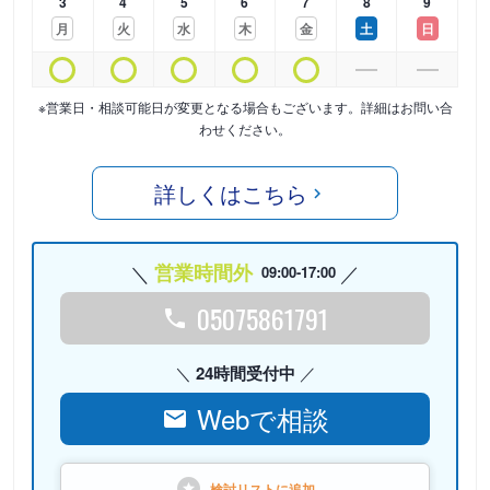
3
4
5
6
7
8
9
月
火
水
木
金
土
日
※営業日・相談可能日が変更となる場合もございます。詳細はお問い合
わせください。
詳しくはこちら
営業時間外
09:00-17:00
05075861791
24時間受付中
Webで相談
検討リストに
追加