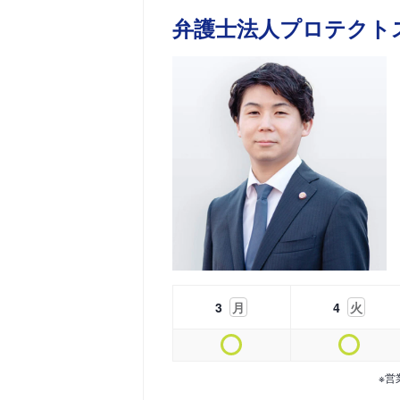
弁護士法人プロテクト
3
月
4
火
※営