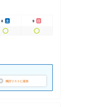
8
土
9
日
検討リストに
追加