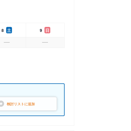
8
土
9
日
検討リストに
追加