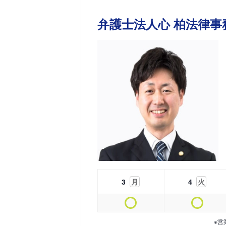
弁護士法人心 柏法律事
3
月
4
火
※営