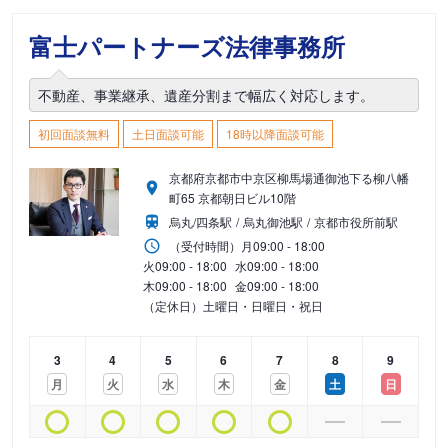
富士パートナーズ法律事務所
不動産、事業継承、遺産分割まで幅広く対応します。
初回面談無料
土日面談可能
18時以降面談可能
京都府京都市中京区柳馬場通御池下る柳八幡
町65 京都朝日ビル10階
烏丸/四条駅
烏丸御池駅
京都市役所前駅
（受付時間）
月
09:00 - 18:00
火
09:00 - 18:00
水
09:00 - 18:00
木
09:00 - 18:00
金
09:00 - 18:00
（定休日）土曜日・日曜日・祝日
3
4
5
6
7
8
9
月
火
水
木
金
土
日