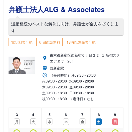
弁護士法人ALG & Associates
遺産相続のベストな解決に向け、弁護士が全力を尽くしま
す
電話相談可能
初回面談無料
18時以降面談可能
東京都新宿区西新宿６丁目２２−１ 新宿スク
エアタワー28F
西新宿駅
（受付時間）
月
09:30 - 20:00
火
09:30 - 20:00
水
09:30 - 20:00
木
09:30 - 20:00
金
09:30 - 20:00
土
09:30 - 18:30
日
09:30 - 18:30
祝
09:30 - 18:30
（定休日）なし
3
4
5
6
7
8
9
月
火
水
木
金
土
日