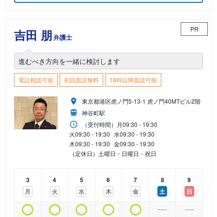
PR
吉田 朋
弁護士
進むべき方向を一緒に検討します
電話相談可能
初回面談無料
18時以降面談可能
東京都港区虎ノ門5-13-1 虎ノ門40MTビル2階
神谷町駅
（受付時間）
月
09:30 - 19:30
火
09:30 - 19:30
水
09:30 - 19:30
木
09:30 - 19:30
金
09:30 - 19:30
（定休日）土曜日・日曜日・祝日
3
4
5
6
7
8
9
月
火
水
木
金
土
日