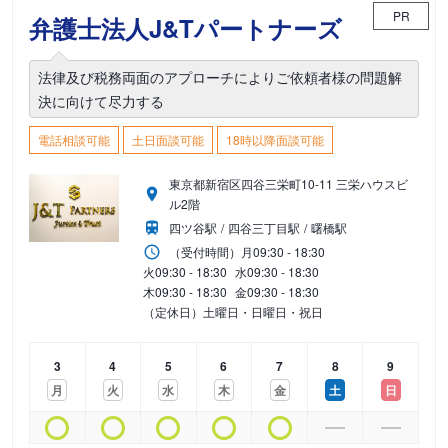
PR
弁護士法人J&Tパートナーズ
法律及び税務両面のアプローチによりご依頼者様の問題解
決に向けて尽力する
電話相談可能
土日面談可能
18時以降面談可能
東京都新宿区四谷三栄町10-11 三栄ハウスビ
ル2階
四ツ谷駅
四谷三丁目駅
曙橋駅
（受付時間）
月
09:30 - 18:30
火
09:30 - 18:30
水
09:30 - 18:30
木
09:30 - 18:30
金
09:30 - 18:30
（定休日）土曜日・日曜日・祝日
3
4
5
6
7
8
9
月
火
水
木
金
土
日