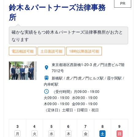
PR
鈴木＆パートナーズ法律事務
所
確かな実績をもつ鈴木＆パートナーズ法律事務所がお力と
なります
電話相談可能
土日面談可能
18時以降面談可能
東京都港区西新橋1-20-3 虎ノ門法曹ビル7階
7012号
新橋駅
虎ノ門/虎ノ門ヒルズ駅
霞ケ関駅
内幸町駅
（受付時間）
月
09:00 - 19:00
火
09:00 - 19:00
水
09:00 - 19:00
木
09:00 - 19:00
金
09:00 - 19:00
（定休日）土曜日・日曜日・祝日
3
4
5
6
7
8
9
月
火
水
木
金
土
日