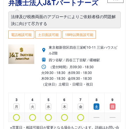
弁護士法人J&Tパートナーズ
法律及び税務両面のアプローチによりご依頼者様の問題解
決に向けて尽力する
電話相談可能
土日面談可能
18時以降面談可能
東京都新宿区四谷三栄町10-11 三栄ハウスビ
ル2階
四ツ谷駅
四谷三丁目駅
曙橋駅
（受付時間）
月
09:30 - 18:30
火
09:30 - 18:30
水
09:30 - 18:30
木
09:30 - 18:30
金
09:30 - 18:30
（定休日）土曜日・日曜日・祝日
3
4
5
6
7
8
9
月
火
水
木
金
土
日
※営業日・相談可能日が変更となる場合もございます。詳細はお問い合