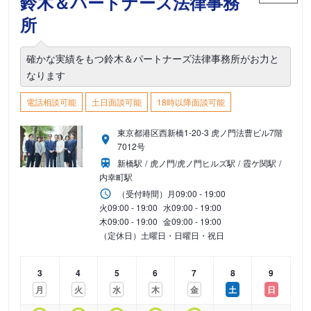
鈴木＆パートナーズ法律事務
所
確かな実績をもつ鈴木＆パートナーズ法律事務所がお力と
なります
電話相談可能
土日面談可能
18時以降面談可能
東京都港区西新橋1-20-3 虎ノ門法曹ビル7階
7012号
新橋駅
虎ノ門/虎ノ門ヒルズ駅
霞ケ関駅
内幸町駅
（受付時間）
月
09:00 - 19:00
火
09:00 - 19:00
水
09:00 - 19:00
木
09:00 - 19:00
金
09:00 - 19:00
（定休日）土曜日・日曜日・祝日
3
4
5
6
7
8
9
月
火
水
木
金
土
日