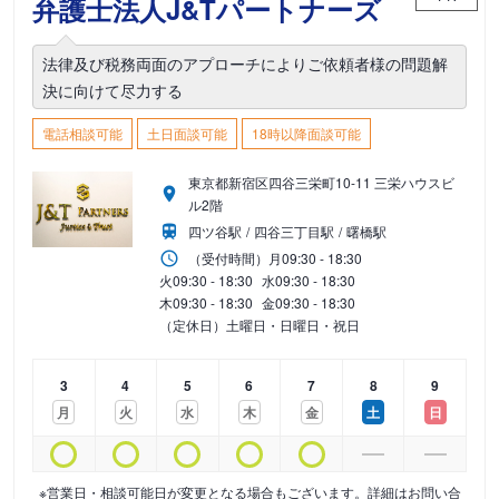
弁護士法人J&Tパートナーズ
法律及び税務両面のアプローチによりご依頼者様の問題解
決に向けて尽力する
電話相談可能
土日面談可能
18時以降面談可能
東京都新宿区四谷三栄町10-11 三栄ハウスビ
ル2階
四ツ谷駅
四谷三丁目駅
曙橋駅
（受付時間）
月
09:30 - 18:30
火
09:30 - 18:30
水
09:30 - 18:30
木
09:30 - 18:30
金
09:30 - 18:30
（定休日）土曜日・日曜日・祝日
3
4
5
6
7
8
9
月
火
水
木
金
土
日
※営業日・相談可能日が変更となる場合もございます。詳細はお問い合