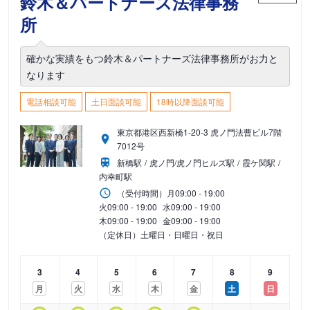
鈴木＆パートナーズ法律事務
所
確かな実績をもつ鈴木＆パートナーズ法律事務所がお力と
なります
電話相談可能
土日面談可能
18時以降面談可能
東京都港区西新橋1-20-3 虎ノ門法曹ビル7階
7012号
新橋駅
虎ノ門/虎ノ門ヒルズ駅
霞ケ関駅
内幸町駅
（受付時間）
月
09:00 - 19:00
火
09:00 - 19:00
水
09:00 - 19:00
木
09:00 - 19:00
金
09:00 - 19:00
（定休日）土曜日・日曜日・祝日
3
4
5
6
7
8
9
月
火
水
木
金
土
日