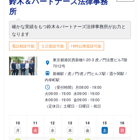
鈴木＆パートナーズ法律事務
所
確かな実績をもつ鈴木＆パートナーズ法律事務所がお力と
なります
電話相談可能
土日面談可能
18時以降面談可能
東京都港区西新橋1-20-3 虎ノ門法曹ビル7階
7012号
新橋駅
虎ノ門/虎ノ門ヒルズ駅
霞ケ関駅
内幸町駅
（受付時間）
月
09:00 - 19:00
火
09:00 - 19:00
水
09:00 - 19:00
木
09:00 - 19:00
金
09:00 - 19:00
（定休日）土曜日・日曜日・祝日
10
11
12
13
14
15
16
月
火
水
木
金
土
日