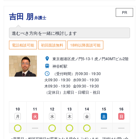
PR
吉田 朋
弁護士
進むべき方向を一緒に検討します
電話相談可能
初回面談無料
18時以降面談可能
東京都港区虎ノ門5-13-1 虎ノ門40MTビル2階
神谷町駅
（受付時間）
月
09:30 - 19:30
火
09:30 - 19:30
水
09:30 - 19:30
木
09:30 - 19:30
金
09:30 - 19:30
（定休日）土曜日・日曜日・祝日
10
11
12
13
14
15
16
月
火
水
木
金
土
日
※営業日・相談可能日が変更となる場合もございます。詳細はお問い合