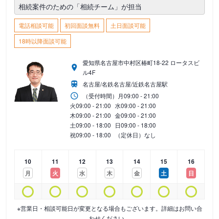
相続案件のための「相続チーム」が担当
電話相談可能
初回面談無料
土日面談可能
18時以降面談可能
愛知県名古屋市中村区椿町18-22 ロータスビ
ル4F
名古屋/名鉄名古屋/近鉄名古屋駅
（受付時間）
月
09:00 - 21:00
火
09:00 - 21:00
水
09:00 - 21:00
木
09:00 - 21:00
金
09:00 - 21:00
土
09:00 - 18:00
日
09:00 - 18:00
祝
09:00 - 18:00
（定休日）なし
10
11
12
13
14
15
16
月
火
水
木
金
土
日
※営業日・相談可能日が変更となる場合もございます。詳細はお問い合
わせください。