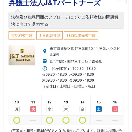
弁護士法人J&Tパートナーズ
法律及び税務両面のアプローチによりご依頼者様の問題解
決に向けて尽力する
電話相談可能
土日面談可能
18時以降面談可能
東京都新宿区四谷三栄町10-11 三栄ハウスビ
ル2階
四ツ谷駅
四谷三丁目駅
曙橋駅
（受付時間）
月
09:30 - 18:30
火
09:30 - 18:30
水
09:30 - 18:30
木
09:30 - 18:30
金
09:30 - 18:30
（定休日）土曜日・日曜日・祝日
10
11
12
13
14
15
16
月
火
水
木
金
土
日
※営業日・相談可能日が変更となる場合もございます。詳細はお問い合