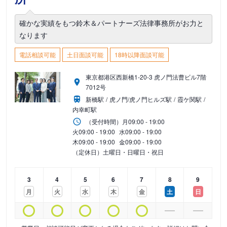
確かな実績をもつ鈴木＆パートナーズ法律事務所がお力と
なります
電話相談可能
土日面談可能
18時以降面談可能
東京都港区西新橋1-20-3 虎ノ門法曹ビル7階
7012号
新橋駅
虎ノ門/虎ノ門ヒルズ駅
霞ケ関駅
内幸町駅
（受付時間）
月
09:00 - 19:00
火
09:00 - 19:00
水
09:00 - 19:00
木
09:00 - 19:00
金
09:00 - 19:00
（定休日）土曜日・日曜日・祝日
3
4
5
6
7
8
9
月
火
水
木
金
土
日