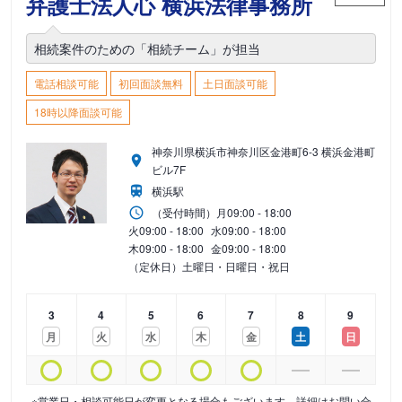
弁護士法人心 横浜法律事務所
相続案件のための「相続チーム」が担当
電話相談可能
初回面談無料
土日面談可能
18時以降面談可能
神奈川県横浜市神奈川区金港町6-3 横浜金港町
ビル7F
横浜駅
（受付時間）
月
09:00 - 18:00
火
09:00 - 18:00
水
09:00 - 18:00
木
09:00 - 18:00
金
09:00 - 18:00
（定休日）土曜日・日曜日・祝日
3
4
5
6
7
8
9
月
火
水
木
金
土
日
※営業日・相談可能日が変更となる場合もございます。詳細はお問い合