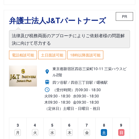
PR
弁護士法人J&Tパートナーズ
法律及び税務両面のアプローチによりご依頼者様の問題解
決に向けて尽力する
電話相談可能
土日面談可能
18時以降面談可能
東京都新宿区四谷三栄町10-11 三栄ハウスビ
ル2階
四ツ谷駅
四谷三丁目駅
曙橋駅
（受付時間）
月
09:30 - 18:30
火
09:30 - 18:30
水
09:30 - 18:30
木
09:30 - 18:30
金
09:30 - 18:30
（定休日）土曜日・日曜日・祝日
3
4
5
6
7
8
9
月
火
水
木
金
土
日