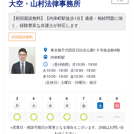
大空・山村法律事務所
【初回面談無料】【内幸町駅徒歩1分】遺産・相続問題に強
く、経験豊富な弁護士が対応します
初回面談無料
東京都千代田区日比谷公園1-3 市政会館4階
内幸町駅
（受付時間）
月
10:00 - 19:00
火
10:00 - 19:00
水
10:00 - 19:00
木
10:00 - 19:00
金
10:00 - 19:00
（定休日）土曜日・日曜日・祝日
3
4
5
6
7
8
9
月
火
水
木
金
土
日
※営業日・相談可能日が変更となる場合もございます。詳細はお問い合
わせください。