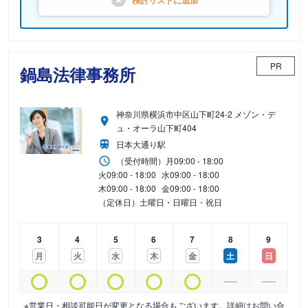
検討リストに
追加
PR
鍋島法律事務所
神奈川県横浜市中区山下町24-2 メゾン・デ
ュ・オーラ山下町404
日本大通り駅
（受付時間）
月
09:00 - 18:00
火
09:00 - 18:00
水
09:00 - 18:00
木
09:00 - 18:00
金
09:00 - 18:00
（定休日）土曜日・日曜日・祝日
3
4
5
6
7
8
9
月
火
水
木
金
土
日
※営業日・相談可能日が変更となる場合もございます。詳細はお問い合