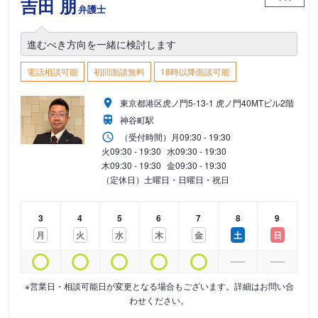
吉田 朋
弁護士
進むべき方向を一緒に検討します
電話相談可能
初回面談無料
18時以降面談可能
東京都港区虎ノ門5-13-1 虎ノ門40MTビル2階
神谷町駅
（受付時間）
月
09:30 - 19:30
火
09:30 - 19:30
水
09:30 - 19:30
木
09:30 - 19:30
金
09:30 - 19:30
（定休日）土曜日・日曜日・祝日
3
4
5
6
7
8
9
月
火
水
木
金
土
日
※営業日・相談可能日が変更となる場合もございます。詳細はお問い合
わせください。