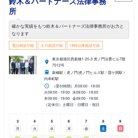
鈴木＆パートナーズ法律事務
所
確かな実績をもつ鈴木＆パートナーズ法律事務所がお力と
なります
電話相談可能
土日面談可能
18時以降面談可能
東京都港区西新橋1-20-3 虎ノ門法曹ビル7階
7012号
新橋駅
虎ノ門/虎ノ門ヒルズ駅
霞ケ関駅
内幸町駅
（受付時間）
月
09:00 - 19:00
火
09:00 - 19:00
水
09:00 - 19:00
木
09:00 - 19:00
金
09:00 - 19:00
（定休日）土曜日・日曜日・祝日
3
4
5
6
7
8
9
月
火
水
木
金
土
日