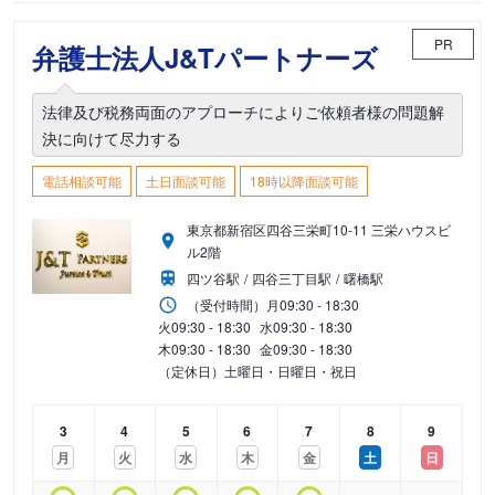
PR
弁護士法人J&Tパートナーズ
法律及び税務両面のアプローチによりご依頼者様の問題解
決に向けて尽力する
電話相談可能
土日面談可能
18時以降面談可能
東京都新宿区四谷三栄町10-11 三栄ハウスビ
ル2階
四ツ谷駅
四谷三丁目駅
曙橋駅
（受付時間）
月
09:30 - 18:30
火
09:30 - 18:30
水
09:30 - 18:30
木
09:30 - 18:30
金
09:30 - 18:30
（定休日）土曜日・日曜日・祝日
3
4
5
6
7
8
9
月
火
水
木
金
土
日