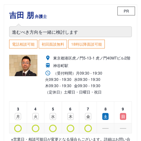
PR
吉田 朋
弁護士
進むべき方向を一緒に検討します
電話相談可能
初回面談無料
18時以降面談可能
東京都港区虎ノ門5-13-1 虎ノ門40MTビル2階
神谷町駅
（受付時間）
月
09:30 - 19:30
火
09:30 - 19:30
水
09:30 - 19:30
木
09:30 - 19:30
金
09:30 - 19:30
（定休日）土曜日・日曜日・祝日
3
4
5
6
7
8
9
月
火
水
木
金
土
日
※営業日・相談可能日が変更となる場合もございます。詳細はお問い合