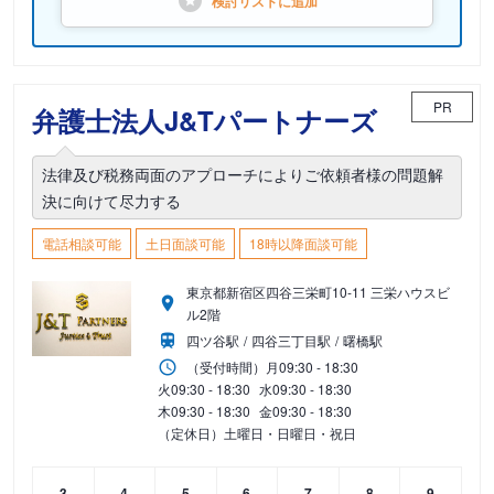
検討リストに
追加
PR
弁護士法人J&Tパートナーズ
法律及び税務両面のアプローチによりご依頼者様の問題解
決に向けて尽力する
電話相談可能
土日面談可能
18時以降面談可能
東京都新宿区四谷三栄町10-11 三栄ハウスビ
ル2階
四ツ谷駅
四谷三丁目駅
曙橋駅
（受付時間）
月
09:30 - 18:30
火
09:30 - 18:30
水
09:30 - 18:30
木
09:30 - 18:30
金
09:30 - 18:30
（定休日）土曜日・日曜日・祝日
3
4
5
6
7
8
9