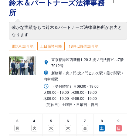
鈴木＆パートナーズ法律事務
所
確かな実績をもつ鈴木＆パートナーズ法律事務所がお力と
なります
電話相談可能
土日面談可能
18時以降面談可能
東京都港区西新橋1-20-3 虎ノ門法曹ビル7階
7012号
新橋駅
虎ノ門/虎ノ門ヒルズ駅
霞ケ関駅
内幸町駅
（受付時間）
月
09:00 - 19:00
火
09:00 - 19:00
水
09:00 - 19:00
木
09:00 - 19:00
金
09:00 - 19:00
（定休日）土曜日・日曜日・祝日
3
4
5
6
7
8
9
月
火
水
木
金
土
日