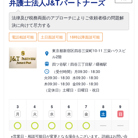
弁護士法人J&Tパートナーズ
法律及び税務両面のアプローチによりご依頼者様の問題解
決に向けて尽力する
電話相談可能
土日面談可能
18時以降面談可能
東京都新宿区四谷三栄町10-11 三栄ハウスビ
ル2階
四ツ谷駅
四谷三丁目駅
曙橋駅
（受付時間）
月
09:30 - 18:30
火
09:30 - 18:30
水
09:30 - 18:30
木
09:30 - 18:30
金
09:30 - 18:30
（定休日）土曜日・日曜日・祝日
3
4
5
6
7
8
9
月
火
水
木
金
土
日
※営業日・相談可能日が変更となる場合もございます。詳細はお問い合