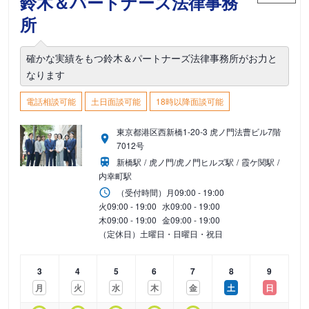
鈴木＆パートナーズ法律事務
所
確かな実績をもつ鈴木＆パートナーズ法律事務所がお力と
なります
電話相談可能
土日面談可能
18時以降面談可能
東京都港区西新橋1-20-3 虎ノ門法曹ビル7階
7012号
新橋駅
虎ノ門/虎ノ門ヒルズ駅
霞ケ関駅
内幸町駅
（受付時間）
月
09:00 - 19:00
火
09:00 - 19:00
水
09:00 - 19:00
木
09:00 - 19:00
金
09:00 - 19:00
（定休日）土曜日・日曜日・祝日
3
4
5
6
7
8
9
月
火
水
木
金
土
日