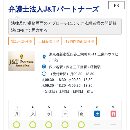
PR
弁護士法人J&Tパートナーズ
法律及び税務両面のアプローチによりご依頼者様の問題解
決に向けて尽力する
電話相談可能
土日面談可能
18時以降面談可能
東京都新宿区四谷三栄町10-11 三栄ハウスビ
ル2階
四ツ谷駅
四谷三丁目駅
曙橋駅
（受付時間）
月
09:30 - 18:30
火
09:30 - 18:30
水
09:30 - 18:30
木
09:30 - 18:30
金
09:30 - 18:30
（定休日）土曜日・日曜日・祝日
3
4
5
6
7
8
9
月
火
水
木
金
土
日