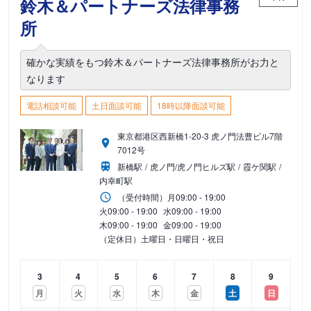
鈴木＆パートナーズ法律事務
所
確かな実績をもつ鈴木＆パートナーズ法律事務所がお力と
なります
電話相談可能
土日面談可能
18時以降面談可能
東京都港区西新橋1-20-3 虎ノ門法曹ビル7階
7012号
新橋駅
虎ノ門/虎ノ門ヒルズ駅
霞ケ関駅
内幸町駅
（受付時間）
月
09:00 - 19:00
火
09:00 - 19:00
水
09:00 - 19:00
木
09:00 - 19:00
金
09:00 - 19:00
（定休日）土曜日・日曜日・祝日
3
4
5
6
7
8
9
月
火
水
木
金
土
日