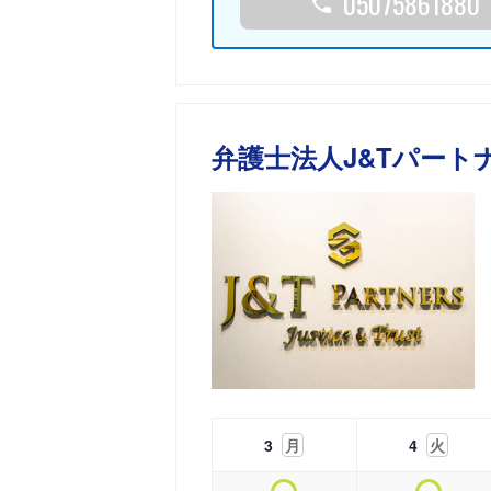
05075861880
弁護士法人J&Tパート
3
月
4
火