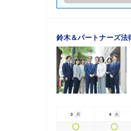
鈴木＆パートナーズ法
3
月
4
火