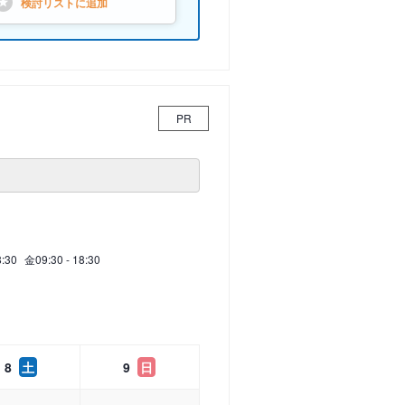
検討リストに
追加
PR
8:30
金
09:30 - 18:30
8
土
9
日