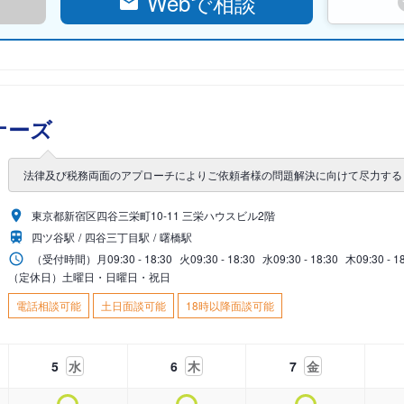
Webで相談
ナーズ
法律及び税務両面のアプローチによりご依頼者様の問題解決に向けて尽力する
東京都新宿区四谷三栄町10-11 三栄ハウスビル2階
四ツ谷駅
四谷三丁目駅
曙橋駅
（受付時間）
月
09:30 - 18:30
火
09:30 - 18:30
水
09:30 - 18:30
木
09:30 - 1
（定休日）土曜日・日曜日・祝日
電話相談可能
土日面談可能
18時以降面談可能
5
水
6
木
7
金