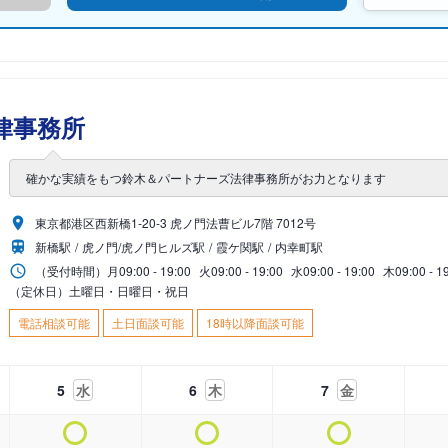
律事務所
確かな実績をもつ鈴木＆パートナーズ法律事務所がお力となります
東京都港区西新橋1-20-3 虎ノ門法曹ビル7階 7012号
新橋駅
虎ノ門/虎ノ門ヒルズ駅
霞ケ関駅
内幸町駅
（受付時間）
月
09:00 - 19:00
火
09:00 - 19:00
水
09:00 - 19:00
木
09:00 - 1
（定休日）土曜日・日曜日・祝日
電話相談可能
土日面談可能
18時以降面談可能
5
水
6
木
7
金