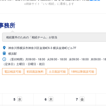
※姉妹サイト「いい相続」に遷移します
事務所
相続案件のための「相続チーム」が担当
神奈川県横浜市神奈川区金港町6-3 横浜金港町ビル7F
横浜駅
（受付時間）
月
09:00 - 18:00
火
09:00 - 18:00
水
09:00 - 18:00
木
09:00 - 1
（定休日）土曜日・日曜日・祝日
電話相談可能
初回面談無料
土日面談可能
18時以降面談可能
5
水
6
木
7
金