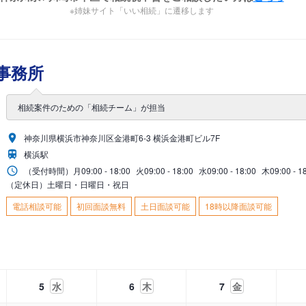
※姉妹サイト「いい相続」に遷移します
事務所
相続案件のための「相続チーム」が担当
神奈川県横浜市神奈川区金港町6-3 横浜金港町ビル7F
横浜駅
（受付時間）
月
09:00 - 18:00
火
09:00 - 18:00
水
09:00 - 18:00
木
09:00 - 1
（定休日）土曜日・日曜日・祝日
電話相談可能
初回面談無料
土日面談可能
18時以降面談可能
5
水
6
木
7
金