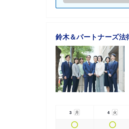
鈴木＆パートナーズ法
3
月
4
火