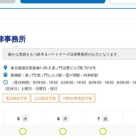
律事務所
確かな実績をもつ鈴木＆パートナーズ法律事務所がお力となります
東京都港区西新橋1-20-3 虎ノ門法曹ビル7階 7012号
新橋駅
虎ノ門/虎ノ門ヒルズ駅
霞ケ関駅
内幸町駅
（受付時間）
月
09:00 - 19:00
火
09:00 - 19:00
水
09:00 - 19:00
木
09:00 - 1
（定休日）土曜日・日曜日・祝日
電話相談可能
土日面談可能
18時以降面談可能
5
水
6
木
7
金