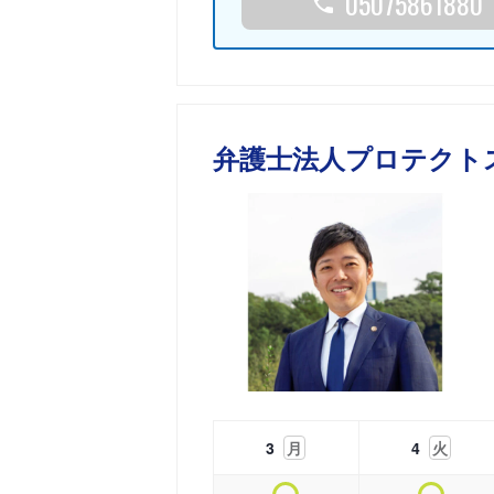
05075861880
弁護士法人プロテクト
3
月
4
火