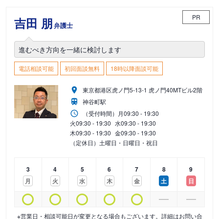
PR
吉田 朋
弁護士
進むべき方向を一緒に検討します
電話相談可能
初回面談無料
18時以降面談可能
東京都港区虎ノ門5-13-1 虎ノ門40MTビル2階
神谷町駅
（受付時間）
月
09:30 - 19:30
火
09:30 - 19:30
水
09:30 - 19:30
木
09:30 - 19:30
金
09:30 - 19:30
（定休日）土曜日・日曜日・祝日
3
4
5
6
7
8
9
月
火
水
木
金
土
日
※営業日・相談可能日が変更となる場合もございます。詳細はお問い合