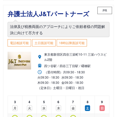
PR
弁護士法人J&Tパートナーズ
法律及び税務両面のアプローチによりご依頼者様の問題解
決に向けて尽力する
電話相談可能
土日面談可能
18時以降面談可能
東京都新宿区四谷三栄町10-11 三栄ハウスビ
ル2階
四ツ谷駅
四谷三丁目駅
曙橋駅
（受付時間）
月
09:30 - 18:30
火
09:30 - 18:30
水
09:30 - 18:30
木
09:30 - 18:30
金
09:30 - 18:30
（定休日）土曜日・日曜日・祝日
3
4
5
6
7
8
9
月
火
水
木
金
土
日