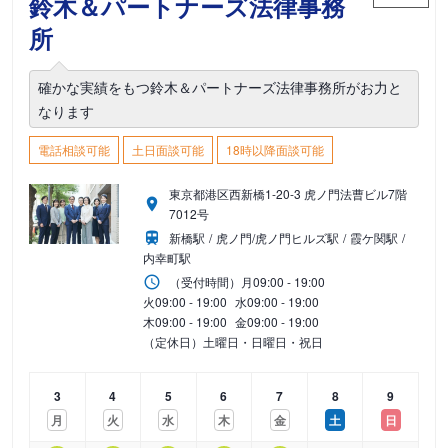
鈴木＆パートナーズ法律事務
所
確かな実績をもつ鈴木＆パートナーズ法律事務所がお力と
なります
電話相談可能
土日面談可能
18時以降面談可能
東京都港区西新橋1-20-3 虎ノ門法曹ビル7階
7012号
新橋駅
虎ノ門/虎ノ門ヒルズ駅
霞ケ関駅
内幸町駅
（受付時間）
月
09:00 - 19:00
火
09:00 - 19:00
水
09:00 - 19:00
木
09:00 - 19:00
金
09:00 - 19:00
（定休日）土曜日・日曜日・祝日
3
4
5
6
7
8
9
月
火
水
木
金
土
日