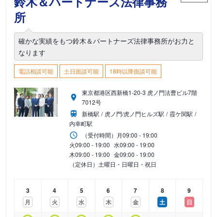
鈴木＆パートナーズ法律事務
所
確かな実績をもつ鈴木＆パートナーズ法律事務所がお力と
なります
電話相談可能
土日面談可能
18時以降面談可能
東京都港区西新橋1-20-3 虎ノ門法曹ビル7階
7012号
新橋駅
虎ノ門/虎ノ門ヒルズ駅
霞ケ関駅
内幸町駅
（受付時間）
月
09:00 - 19:00
火
09:00 - 19:00
水
09:00 - 19:00
木
09:00 - 19:00
金
09:00 - 19:00
（定休日）土曜日・日曜日・祝日
3
4
5
6
7
8
9
月
火
水
木
金
土
日