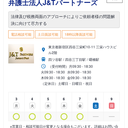
弁護士法人J&Tパートナーズ
法律及び税務両面のアプローチによりご依頼者様の問題解
決に向けて尽力する
電話相談可能
土日面談可能
18時以降面談可能
東京都新宿区四谷三栄町10-11 三栄ハウスビ
ル2階
四ツ谷駅
四谷三丁目駅
曙橋駅
（受付時間）
月
09:30 - 18:30
火
09:30 - 18:30
水
09:30 - 18:30
木
09:30 - 18:30
金
09:30 - 18:30
（定休日）土曜日・日曜日・祝日
3
4
5
6
7
8
9
月
火
水
木
金
土
日
※営業日・相談可能日が変更となる場合もございます。詳細はお問い合