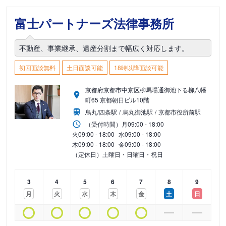
富士パートナーズ法律事務所
不動産、事業継承、遺産分割まで幅広く対応します。
初回面談無料
土日面談可能
18時以降面談可能
京都府京都市中京区柳馬場通御池下る柳八幡
町65 京都朝日ビル10階
烏丸/四条駅
烏丸御池駅
京都市役所前駅
（受付時間）
月
09:00 - 18:00
火
09:00 - 18:00
水
09:00 - 18:00
木
09:00 - 18:00
金
09:00 - 18:00
（定休日）土曜日・日曜日・祝日
3
4
5
6
7
8
9
月
火
水
木
金
土
日