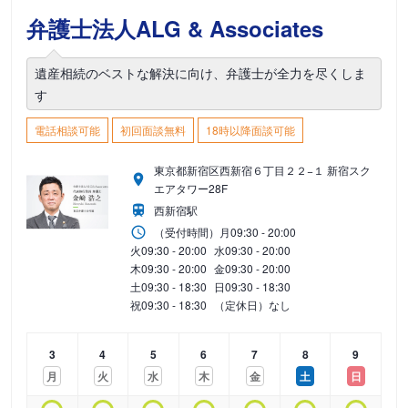
弁護士法人ALG & Associates
遺産相続のベストな解決に向け、弁護士が全力を尽くしま
す
電話相談可能
初回面談無料
18時以降面談可能
東京都新宿区西新宿６丁目２２−１ 新宿スク
エアタワー28F
西新宿駅
（受付時間）
月
09:30 - 20:00
火
09:30 - 20:00
水
09:30 - 20:00
木
09:30 - 20:00
金
09:30 - 20:00
土
09:30 - 18:30
日
09:30 - 18:30
祝
09:30 - 18:30
（定休日）なし
3
4
5
6
7
8
9
月
火
水
木
金
土
日