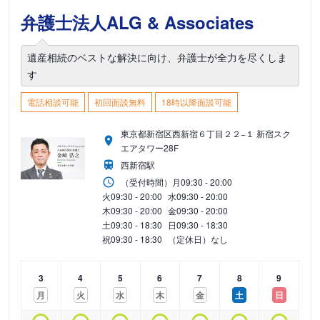
弁護士法人ALG & Associates
遺産相続のベストな解決に向け、弁護士が全力を尽くしま
す
電話相談可能
初回面談無料
18時以降面談可能
東京都新宿区西新宿６丁目２２−１ 新宿スク
エアタワー28F
西新宿駅
（受付時間）
月
09:30 - 20:00
火
09:30 - 20:00
水
09:30 - 20:00
木
09:30 - 20:00
金
09:30 - 20:00
土
09:30 - 18:30
日
09:30 - 18:30
祝
09:30 - 18:30
（定休日）なし
3
4
5
6
7
8
9
月
火
水
木
金
土
日