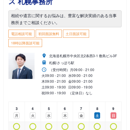
ス 札幌事務所
相続や遺言に関するお悩みは、豊富な解決実績のある当事
務所までご相談ください。
電話相談可能
初回面談無料
土日面談可能
18時以降面談可能
北海道札幌市中央区北2条西3-1 敷島ビル3F
札幌/さっぽろ駅
（受付時間）
月
09:00 - 21:00
火
09:00 - 21:00
水
09:00 - 21:00
木
09:00 - 21:00
金
09:00 - 21:00
土
09:00 - 19:00
日
09:00 - 19:00
祝
09:00 - 19:00
（定休日）なし
3
4
5
6
7
8
9
月
火
水
木
金
土
日