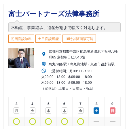
富士パートナーズ法律事務所
不動産、事業継承、遺産分割まで幅広く対応します。
初回面談無料
土日面談可能
18時以降面談可能
京都府京都市中京区柳馬場通御池下る柳八幡
町65 京都朝日ビル10階
烏丸/四条駅
烏丸御池駅
京都市役所前駅
（受付時間）
月
09:00 - 18:00
火
09:00 - 18:00
水
09:00 - 18:00
木
09:00 - 18:00
金
09:00 - 18:00
（定休日）土曜日・日曜日・祝日
3
4
5
6
7
8
9
月
火
水
木
金
土
日