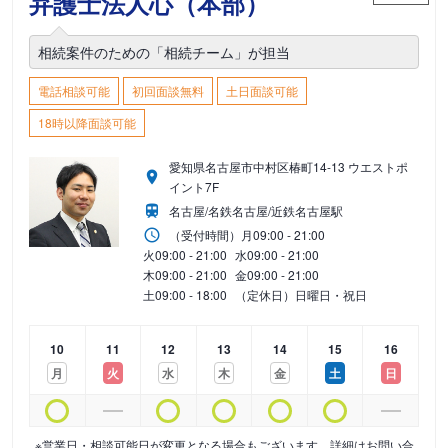
弁護士法人心（本部）
相続案件のための「相続チーム」が担当
電話相談可能
初回面談無料
土日面談可能
18時以降面談可能
愛知県名古屋市中村区椿町14-13 ウエストポ
イント7F
名古屋/名鉄名古屋/近鉄名古屋駅
（受付時間）
月
09:00 - 21:00
火
09:00 - 21:00
水
09:00 - 21:00
木
09:00 - 21:00
金
09:00 - 21:00
土
09:00 - 18:00
（定休日）日曜日・祝日
10
11
12
13
14
15
16
月
火
水
木
金
土
日
※営業日・相談可能日が変更となる場合もございます。詳細はお問い合