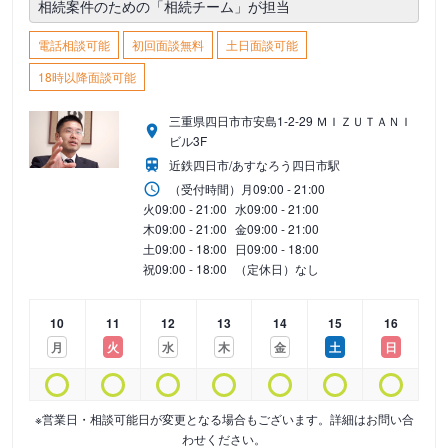
相続案件のための「相続チーム」が担当
電話相談可能
初回面談無料
土日面談可能
18時以降面談可能
三重県四日市市安島1-2-29 ＭＩＺＵＴＡＮＩ
ビル3F
近鉄四日市/あすなろう四日市駅
（受付時間）
月
09:00 - 21:00
火
09:00 - 21:00
水
09:00 - 21:00
木
09:00 - 21:00
金
09:00 - 21:00
土
09:00 - 18:00
日
09:00 - 18:00
祝
09:00 - 18:00
（定休日）なし
10
11
12
13
14
15
16
月
火
水
木
金
土
日
※営業日・相談可能日が変更となる場合もございます。詳細はお問い合
わせください。