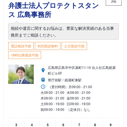
PR
弁護士法人プロテクトスタン
ス 広島事務所
相続や遺言に関するお悩みは、豊富な解決実績のある当事
務所までご相談ください。
電話相談可能
初回面談無料
土日面談可能
18時以降面談可能
広島県広島市中区基町11-10 合人社広島紙屋
町ビル5F
県庁前駅
紙屋町東駅
（受付時間）
月
09:00 - 21:00
火
09:00 - 21:00
水
09:00 - 21:00
木
09:00 - 21:00
金
09:00 - 21:00
土
09:00 - 19:00
日
09:00 - 19:00
祝
09:00 - 19:00
（定休日）なし
3
4
5
6
7
8
9