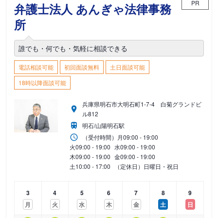
PR
弁護士法人 あんぎゃ法律事務
所
誰でも・何でも・気軽に相談できる
電話相談可能
初回面談無料
土日面談可能
18時以降面談可能
兵庫県明石市大明石町1-7-4 白菊グランドビ
ル812
明石/山陽明石駅
（受付時間）
月
09:00 - 19:00
火
09:00 - 19:00
水
09:00 - 19:00
木
09:00 - 19:00
金
09:00 - 19:00
土
10:00 - 17:00
（定休日）日曜日・祝日
3
4
5
6
7
8
9
月
火
水
木
金
土
日