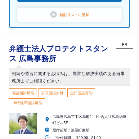
検討リストに
追加
PR
弁護士法人プロテクトスタン
ス 広島事務所
相続や遺言に関するお悩みは、豊富な解決実績のある当事
務所までご相談ください。
電話相談可能
初回面談無料
土日面談可能
18時以降面談可能
広島県広島市中区基町11-10 合人社広島紙屋
町ビル5F
県庁前駅
紙屋町東駅
（受付時間）
月
09:00 - 21:00