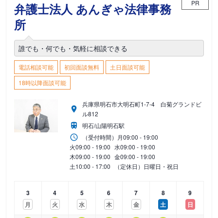
PR
弁護士法人 あんぎゃ法律事務
所
誰でも・何でも・気軽に相談できる
電話相談可能
初回面談無料
土日面談可能
18時以降面談可能
兵庫県明石市大明石町1-7-4 白菊グランドビ
ル812
明石/山陽明石駅
（受付時間）
月
09:00 - 19:00
火
09:00 - 19:00
水
09:00 - 19:00
木
09:00 - 19:00
金
09:00 - 19:00
土
10:00 - 17:00
（定休日）日曜日・祝日
3
4
5
6
7
8
9
月
火
水
木
金
土
日