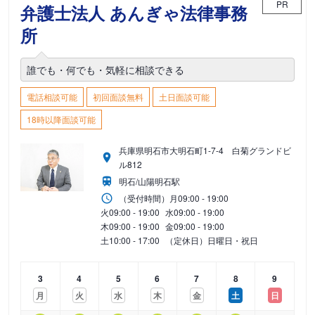
PR
弁護士法人 あんぎゃ法律事務
所
誰でも・何でも・気軽に相談できる
電話相談可能
初回面談無料
土日面談可能
18時以降面談可能
兵庫県明石市大明石町1-7-4 白菊グランドビ
ル812
明石/山陽明石駅
（受付時間）
月
09:00 - 19:00
火
09:00 - 19:00
水
09:00 - 19:00
木
09:00 - 19:00
金
09:00 - 19:00
土
10:00 - 17:00
（定休日）日曜日・祝日
3
4
5
6
7
8
9
月
火
水
木
金
土
日