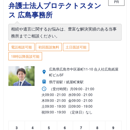
PR
弁護士法人プロテクトスタン
ス 広島事務所
相続や遺言に関するお悩みは、豊富な解決実績のある当事
務所までご相談ください。
電話相談可能
初回面談無料
土日面談可能
18時以降面談可能
広島県広島市中区基町11-10 合人社広島紙屋
町ビル5F
県庁前駅
紙屋町東駅
（受付時間）
月
09:00 - 21:00
火
09:00 - 21:00
水
09:00 - 21:00
木
09:00 - 21:00
金
09:00 - 21:00
土
09:00 - 19:00
日
09:00 - 19:00
祝
09:00 - 19:00
（定休日）なし
3
4
5
6
7
8
9