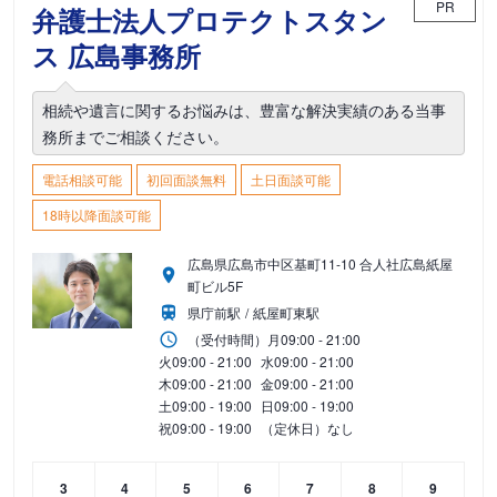
PR
弁護士法人プロテクトスタン
ス 広島事務所
相続や遺言に関するお悩みは、豊富な解決実績のある当事
務所までご相談ください。
電話相談可能
初回面談無料
土日面談可能
18時以降面談可能
広島県広島市中区基町11-10 合人社広島紙屋
町ビル5F
県庁前駅
紙屋町東駅
（受付時間）
月
09:00 - 21:00
火
09:00 - 21:00
水
09:00 - 21:00
木
09:00 - 21:00
金
09:00 - 21:00
土
09:00 - 19:00
日
09:00 - 19:00
祝
09:00 - 19:00
（定休日）なし
3
4
5
6
7
8
9