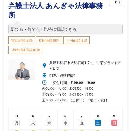
PR
弁護士法人 あんぎゃ法律事務
所
誰でも・何でも・気軽に相談できる
電話相談可能
初回面談無料
土日面談可能
18時以降面談可能
兵庫県明石市大明石町1-7-4 白菊グランドビ
ル812
明石/山陽明石駅
（受付時間）
月
09:00 - 19:00
火
09:00 - 19:00
水
09:00 - 19:00
木
09:00 - 19:00
金
09:00 - 19:00
土
10:00 - 17:00
（定休日）日曜日・祝日
3
4
5
6
7
8
9
月
火
水
木
金
土
日