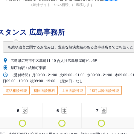
※姉妹サイト「いい相続」に遷移します
スタンス 広島事務所
相続や遺言に関するお悩みは、豊富な解決実績のある当事務所までご相談くだ
広島県広島市中区基町11-10 合人社広島紙屋町ビル5F
県庁前駅
紙屋町東駅
（受付時間）
月
09:00 - 21:00
火
09:00 - 21:00
水
09:00 - 21:00
木
09:00 - 2
日
09:00 - 19:00
祝
09:00 - 19:00
（定休日）なし
電話相談可能
初回面談無料
土日面談可能
18時以降面談可能
5
水
6
木
7
金
業日・相談可能日が変更となる場合もございます。詳細はお問い合わせください。