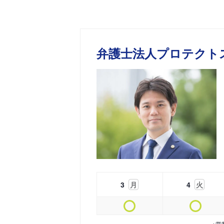
弁護士法人プロテクト
3
月
4
火
※営