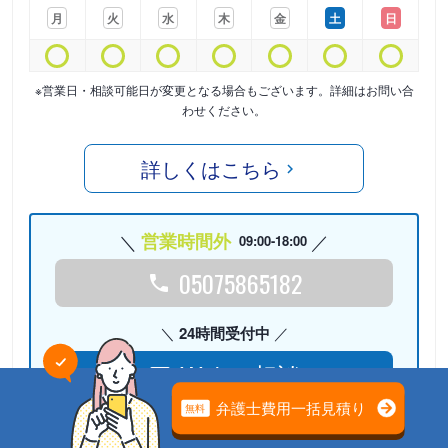
月
火
水
木
金
土
日
※営業日・相談可能日が変更となる場合もございます。詳細はお問い合
わせください。
詳しくはこちら
営業時間外
09:00-18:00
05075865182
24時間受付中
Webで相談
検討リストに
追加