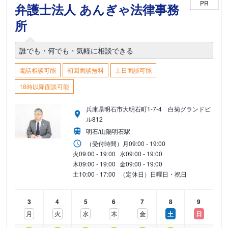
PR
弁護士法人 あんぎゃ法律事務
所
誰でも・何でも・気軽に相談できる
電話相談可能
初回面談無料
土日面談可能
18時以降面談可能
兵庫県明石市大明石町1-7-4 白菊グランドビ
ル812
明石/山陽明石駅
（受付時間）
月
09:00 - 19:00
火
09:00 - 19:00
水
09:00 - 19:00
木
09:00 - 19:00
金
09:00 - 19:00
土
10:00 - 17:00
（定休日）日曜日・祝日
3
4
5
6
7
8
9
月
火
水
木
金
土
日