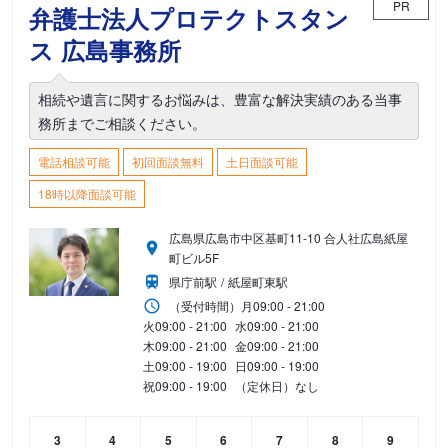
PR
弁護士法人プロテクトスタン
ス 広島事務所
相続や遺言に関するお悩みは、豊富な解決実績のある当事
務所までご相談ください。
電話相談可能
初回面談無料
土日面談可能
18時以降面談可能
広島県広島市中区基町11-10 合人社広島紙屋
町ビル5F
県庁前駅
紙屋町東駅
（受付時間）
月
09:00 - 21:00
火
09:00 - 21:00
水
09:00 - 21:00
木
09:00 - 21:00
金
09:00 - 21:00
土
09:00 - 19:00
日
09:00 - 19:00
祝
09:00 - 19:00
（定休日）なし
3
4
5
6
7
8
9