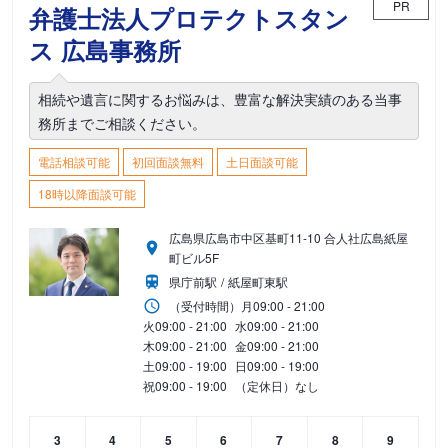
PR
弁護士法人プロテクトスタン
ス 広島事務所
相続や遺言に関するお悩みは、豊富な解決実績のある当事
務所までご相談ください。
電話相談可能
初回面談無料
土日面談可能
18時以降面談可能
広島県広島市中区基町11-10 合人社広島紙屋
町ビル5F
県庁前駅
紙屋町東駅
（受付時間）
月
09:00 - 21:00
火
09:00 - 21:00
水
09:00 - 21:00
木
09:00 - 21:00
金
09:00 - 21:00
土
09:00 - 19:00
日
09:00 - 19:00
祝
09:00 - 19:00
（定休日）なし
3
4
5
6
7
8
9