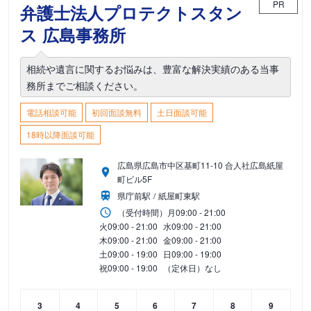
PR
弁護士法人プロテクトスタン
ス 広島事務所
相続や遺言に関するお悩みは、豊富な解決実績のある当事
務所までご相談ください。
電話相談可能
初回面談無料
土日面談可能
18時以降面談可能
広島県広島市中区基町11-10 合人社広島紙屋
町ビル5F
県庁前駅
紙屋町東駅
（受付時間）
月
09:00 - 21:00
火
09:00 - 21:00
水
09:00 - 21:00
木
09:00 - 21:00
金
09:00 - 21:00
土
09:00 - 19:00
日
09:00 - 19:00
祝
09:00 - 19:00
（定休日）なし
3
4
5
6
7
8
9