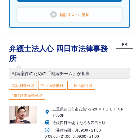
検討リストに
追加
PR
弁護士法人心 四日市法律事務
所
相続案件のための「相続チーム」が担当
電話相談可能
初回面談無料
土日面談可能
18時以降面談可能
三重県四日市市安島1-2-29 ＭＩＺＵＴＡＮＩ
ビル3F
近鉄四日市/あすなろう四日市駅
（受付時間）
月
09:00 - 21:00
火
09:00 - 21:00
水
09:00 - 21:00